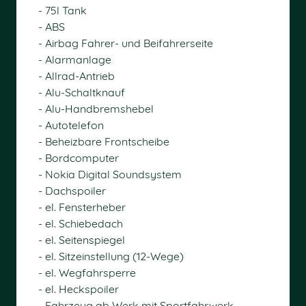
- 75l Tank
- ABS
- Airbag Fahrer- und Beifahrerseite
- Alarmanlage
- Allrad-Antrieb
- Alu-Schaltknauf
- Alu-Handbremshebel
- Autotelefon
- Beheizbare Frontscheibe
- Bordcomputer
- Nokia Digital Soundsystem
- Dachspoiler
- el. Fensterheber
- el. Schiebedach
- el. Seitenspiegel
- el. Sitzeinstellung (12-Wege)
- el. Wegfahrsperre
- el. Heckspoiler
- Fahrzeug ab Werk mit Sportfahrwerk