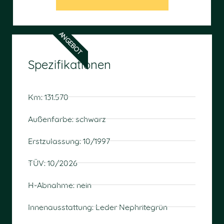
ANGEBOT
Spezifikationen
Km: 131.570
Außenfarbe: schwarz
Erstzulassung: 10/1997
TÜV: 10/2026
H-Abnahme: nein
Innenausstattung: Leder Nephritegrün