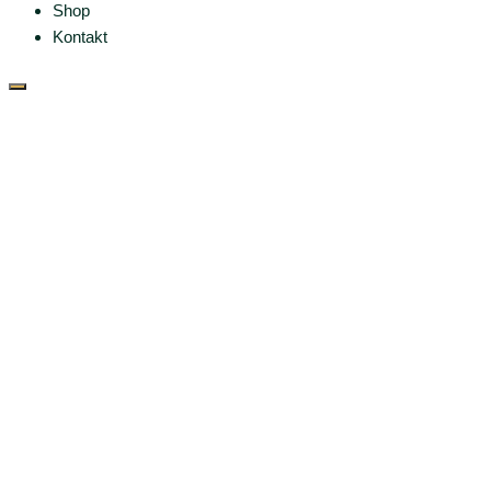
Shop
Kontakt
Mercedes Benz E220
Cabrio Sportline, A124
Mercedes Benz E220
Cabrio Sportline A124