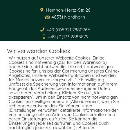
Heinrich-Hertz-Str. 26
48531 Nordhorn
+49 (0)5921 7880766
+49 (0)173 2888879
info@outlaw-classics.de
Wir verwenden Cookies
Wir nutzen auf unserer Webseite Cookies. Einige
Cookies sind notwendig (z.B. für den Warenkorb)
Öffnungszeiten
andere sind nicht notwendig. Die nicht-notwendigen
Cookies helfen uns bei der Optimierung unseres Online-
Angebotes, unserer Webseitenfunktionen und werden
Für Besichtigungstermine und Probefahrten
für Marketingzwecke eingesetzt. Die Einwilligung
umfasst die Speicherung von Informationen auf Ihrem
vereinbaren Sie bitte telefonisch einen Termin.
Endgerät, das Auslesen personenbezogener Daten
sowie deren Verarbeitung. Klicken Sie auf „Alle
akzeptieren“, um in den Einsatz von nicht notwendigen
Cookies einzuwilligen oder auf „Alle ablehnen“, wenn Sie
sich anders entscheiden. Sie können unter
Shop
„Einstellungen verwalten“ detaillierte Informationen der
von uns eingesetzten Arten von Cookies erhalten und
deren Einstellungen aufrufen. Sie können die
Allgemeine Geschäftsbedingungen
Einstellungen jederzeit aufrufen und Cookies auch
nachträglich jederzeit abwählen (z.B. in der
Zahlungsweisen