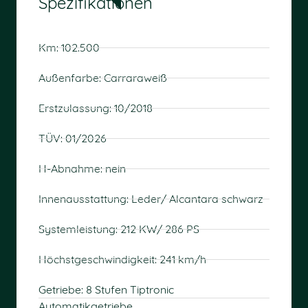
Spezifikationen
Km: 102.500
Außenfarbe: Carraraweiß
Erstzulassung: 10/2018
TÜV: 01/2026
H-Abnahme: nein
Innenausstattung: Leder/ Alcantara schwarz
Systemleistung: 212 KW/ 286 PS
Höchstgeschwindigkeit: 241 km/h
Getriebe: 8 Stufen Tiptronic
Automatikgetriebe