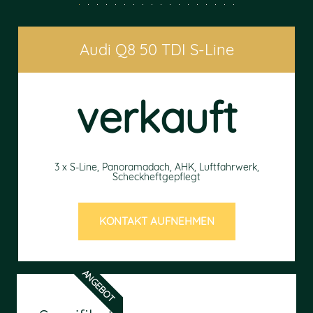
Audi Q8 50 TDI S-Line
verkauft
3 x S-Line, Panoramadach, AHK, Luftfahrwerk,
Scheckheftgepflegt
KONTAKT AUFNEHMEN
ANGEBOT