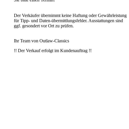
Der Verkäufer übernimmt keine Haftung oder Gewährleistung
für Tipp- und Daten-übermittlungsfehler. Ausstattungen sind
ggf. gesondert vor Ort zu prüfen.
Ihr Team von Outlaw-Classics
!! Der Verkauf erfolgt im Kundenauftrag !!
Plymouth Fury
Der
Plymouth Fury
war ein Fahrzeug der zum
Chrysler
-Konzern
gehörenden Marke
Plymouth
, das in verschiedenen Versionen von
1959 bis 1978 angeboten wurde. In den ersten eineinhalb
Jahrzehnten war der Fury ein
Full-Size
-Modell und nahm die
Spitzenposition innerhalb des Plymouth-Programms ein. Zeitweise