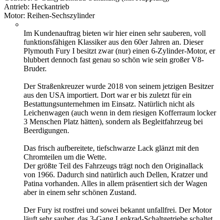
Antrieb: Heckantrieb
Motor: Reihen-Sechszylinder
Im Kundenauftrag bieten wir hier einen sehr sauberen, voll
funktionsfähigen Klassiker aus den 60er Jahren an. Dieser
Plymouth Fury I besitzt zwar (nur) einen 6-Zylinder-Motor, er
blubbert dennoch fast genau so schön wie sein großer V8-
Bruder.
Der Straßenkreuzer wurde 2018 von seinem jetzigen Besitzer
aus den USA importiert. Dort war er bis zuletzt für ein
Bestattungsunternehmen im Einsatz. Natürlich nicht als
Leichenwagen (auch wenn in dem riesigen Kofferraum locker
3 Menschen Platz hätten), sondern als Begleitfahrzeug bei
Beerdigungen.
Das frisch aufbereitete, tiefschwarze Lack glänzt mit den
Chromteilen um die Wette.
Der größte Teil des Fahrzeugs trägt noch den Originallack
von 1966. Dadurch sind natürlich auch Dellen, Kratzer und
Patina vorhanden. Alles in allem präsentiert sich der Wagen
aber in einem sehr schönen Zustand.
Der Fury ist rostfrei und sowei bekannt unfallfrei. Der Motor
läuft sehr sauber, das 3-Gang Lenkrad-Schaltgetriebe schaltet