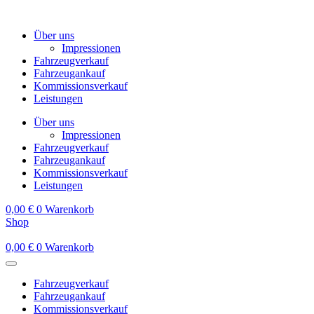
Zum
Inhalt
Über uns
springen
Impressionen
Fahrzeugverkauf
Fahrzeugankauf
Kommissionsverkauf
Leistungen
Über uns
Impressionen
Fahrzeugverkauf
Fahrzeugankauf
Kommissionsverkauf
Leistungen
0,00
€
0
Warenkorb
Shop
0,00
€
0
Warenkorb
Fahrzeugverkauf
Fahrzeugankauf
Kommissionsverkauf